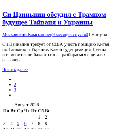
Си Цзиньпин обсудил с Трампом
будущее Тайваня и Украины
Московский Комсомолец
9 месяцев спустя
0
1 минуты
Си Цзиньпин требует от США учесть позицию Китая
по Тайваню и Украине. Какой будет реакция Трампа
и изменится ли баланс сил — разбираемся в деталях
разговора….
Читать далее
1
2
3
Август 2026
Пн
Вт
Ср
Чт
Пт
Сб
Вс
1
2
3
4
5
6
7
8
9