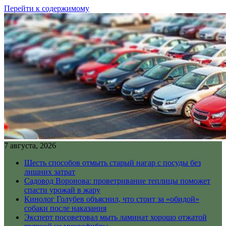
Перейти к содержимому
7 августа, 2026
Шесть способов отмыть старый нагар с посуды без
лишних затрат
Садовод Воронова: проветривание теплицы поможет
спасти урожай в жару
Кинолог Голубев объяснил, что стоит за «обидой»
собаки после наказания
Эксперт посоветовал мыть ламинат хорошо отжатой