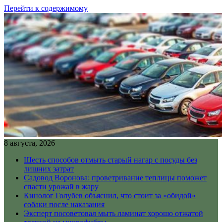
Перейти к содержимому
8 августа, 2026
Шесть способов отмыть старый нагар с посуды без
лишних затрат
Садовод Воронова: проветривание теплицы поможет
спасти урожай в жару
Кинолог Голубев объяснил, что стоит за «обидой»
собаки после наказания
Эксперт посоветовал мыть ламинат хорошо отжатой