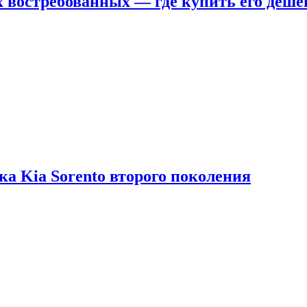
х востребованных — где купить его деше
ка Kia Sorento второго поколения