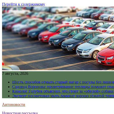
Перейти к содержимому
7 августа, 2026
Шесть способов отмыть старый нагар с посуды без лишни
Садовод Воронова: проветривание теплицы поможет спа
Кинолог Голубев объяснил, что стоит за «обидой» собаки
Эксперт посоветовал мыть ламинат хорошо отжатой тря
Автоновости
Новостная рассылка