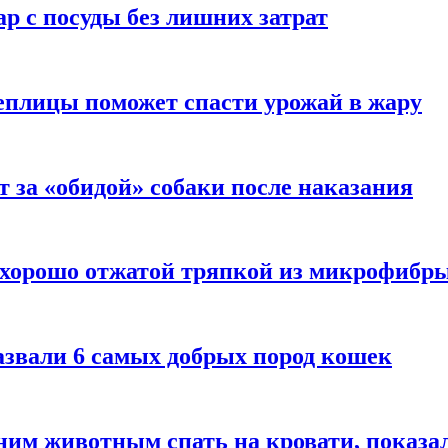
р с посуды без лишних затрат
еплицы поможет спасти урожай в жару
т за «обидой» собаки после наказания
 хорошо отжатой тряпкой из микрофибр
азвали 6 самых добрых пород кошек
им животным спать на кровати, показал