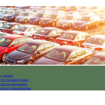
х затрат
сти урожай в жару
 после наказания
пкой из микрофибры