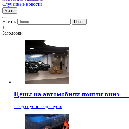
Случайные новости
Меню
Найти:
Заголовки
Цены на автомобили пошли вниз — 
1 год спустя
1 год спустя