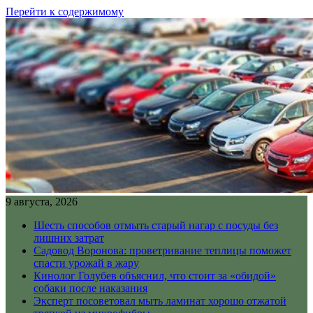
Перейти к содержимому
9 августа, 2026
Шесть способов отмыть старый нагар с посуды без
лишних затрат
Садовод Воронова: проветривание теплицы поможет
спасти урожай в жару
Кинолог Голубев объяснил, что стоит за «обидой»
собаки после наказания
Эксперт посоветовал мыть ламинат хорошо отжатой