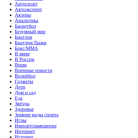
Автоспорт
Автоэксперт
Актеры
Аналитика
Баскетбол
Безумный мир
Биатлон
Биатлон/Лыжи
Бокс/MMA
В мире
В России
Вещи
Военные новости
Волейбол
Гаджеты
Дети
Дом и сад
Еда
Звёзды
Здоровье
Зимние виды спорта
Игры
Импортозамещение
Интернет
Истории