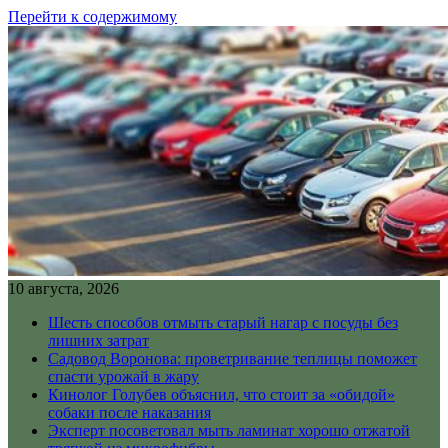
Перейти к содержимому
10 августа, 2026
Шесть способов отмыть старый нагар с посуды без
лишних затрат
Садовод Воронова: проветривание теплицы поможет
спасти урожай в жару
Кинолог Голубев объяснил, что стоит за «обидой»
собаки после наказания
Эксперт посоветовал мыть ламинат хорошо отжатой