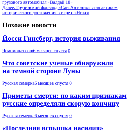
грузового автомобиля «Валдай 18»
Далее:
Грузинский форвард «Сан-Антонио» стал автором
исторического достижения в игре с «Никс»
Похожие новости
Йосси Гинсберг, история выживания
Чемпионат.com
6 месяцев спустя
0
Что советские ученые обнаружили
на темной стороне Луны
Русская семерка
6 месяцев спустя
0
Приметы смерти: по каким признакам
русские определяли скорую кончину
Русская семерка
6 месяцев спустя
0
«Последняя вспышка насилия»