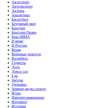
Автоспорт
Автоэксперт
Актеры
Аналитика
Баскетбол
Безумный мир
Биатлон
Биатлон/Лыжи
Бокс/MMA
В мире
В России
Вещи
Военные новости
Волейбол
Гаджеты
Дети
Дом и сад
Еда
Звёзды
Здоровье
Зимние виды спорта
Игры
Импортозамещение
Интернет
Истории