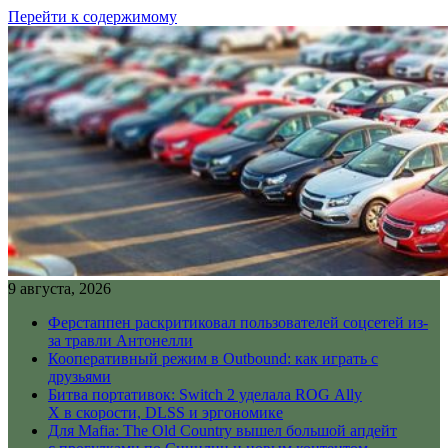
Перейти к содержимому
9 августа, 2026
Ферстаппен раскритиковал пользователей соцсетей из-
за травли Антонелли
Кооперативный режим в Outbound: как играть с
друзьями
Битва портативок: Switch 2 уделала ROG Ally
X в скорости, DLSS и эргономике
Для Mafia: The Old Country вышел большой апдейт