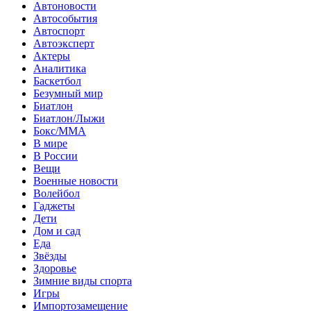
Автоновости
Автособытия
Автоспорт
Автоэксперт
Актеры
Аналитика
Баскетбол
Безумный мир
Биатлон
Биатлон/Лыжи
Бокс/MMA
В мире
В России
Вещи
Военные новости
Волейбол
Гаджеты
Дети
Дом и сад
Еда
Звёзды
Здоровье
Зимние виды спорта
Игры
Импортозамещение