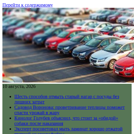
Перейти к содержимому
10 августа, 2026
Шесть способов отмыть старый нагар с посуды без
лишних затрат
Садовод Воронова: проветривание теплицы поможет
спасти урожай в жару
Кинолог Голубев объяснил, что стоит за «обидой»
собаки после наказания
Эксперт посоветовал мыть ламинат хорошо отжатой