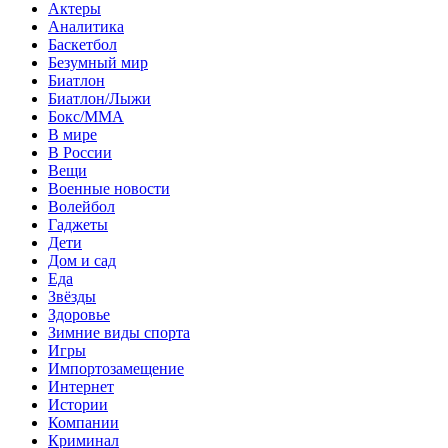
Актеры
Аналитика
Баскетбол
Безумный мир
Биатлон
Биатлон/Лыжи
Бокс/MMA
В мире
В России
Вещи
Военные новости
Волейбол
Гаджеты
Дети
Дом и сад
Еда
Звёзды
Здоровье
Зимние виды спорта
Игры
Импортозамещение
Интернет
Истории
Компании
Криминал