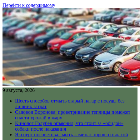
Перейти к содержимому
9 августа, 2026
Шесть способов отмыть старый нагар с посуды без
лишних затрат
Садовод Воронова: проветривание теплицы поможет
спасти урожай в жару
Кинолог Голубев объяснил, что стоит за «обидой»
собаки после наказания
Эксперт посоветовал мыть ламинат хорошо отжатой