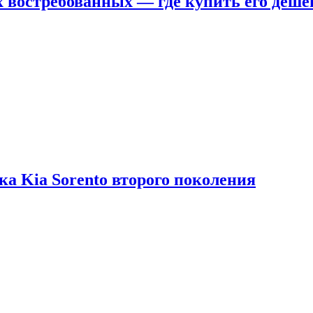
х востребованных — где купить его деше
ка Kia Sorento второго поколения