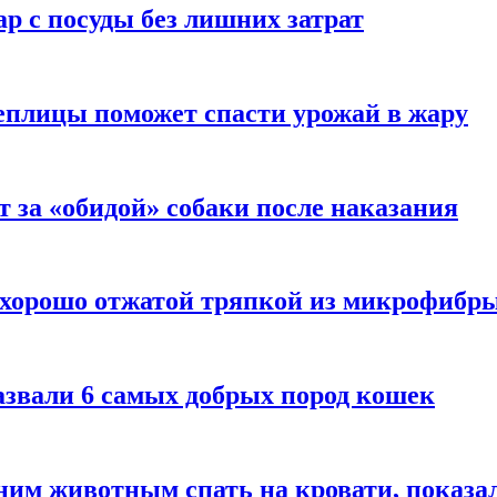
р с посуды без лишних затрат
еплицы поможет спасти урожай в жару
т за «обидой» собаки после наказания
 хорошо отжатой тряпкой из микрофибр
азвали 6 самых добрых пород кошек
им животным спать на кровати, показал