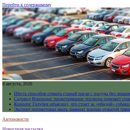
Перейти к содержимому
8 августа, 2026
Шесть способов отмыть старый нагар с посуды без лишни
Садовод Воронова: проветривание теплицы поможет спа
Кинолог Голубев объяснил, что стоит за «обидой» собаки
Эксперт посоветовал мыть ламинат хорошо отжатой тря
Автоновости
Новостная рассылка