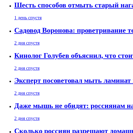
Шесть способов отмыть старый нага
1 день спустя
Садовод Воронова: проветривание т
2 дня спустя
Кинолог Голубев объяснил, что стои
2 дня спустя
Эксперт посоветовал мыть ламинат
2 дня спустя
Даже мышь не обидят: россиянам н
2 дня спустя
Сколько россиян разрешают домашн