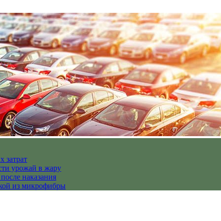
х затрат
сти урожай в жару
 после наказания
пкой из микрофибры