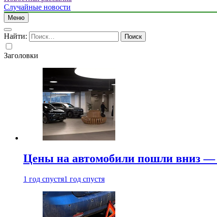
Случайные новости
Меню
Найти:
Заголовки
Цены на автомобили пошли вниз — 
1 год спустя
1 год спустя