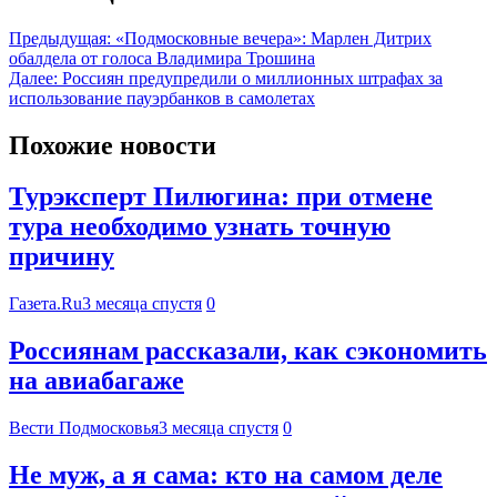
Предыдущая:
«Подмосковные вечера»: Марлен Дитрих
обалдела от голоса Владимира Трошина
Далее:
Россиян предупредили о миллионных штрафах за
использование пауэрбанков в самолетах
Похожие новости
Турэксперт Пилюгина: при отмене
тура необходимо узнать точную
причину
Газета.Ru
3 месяца спустя
0
Россиянам рассказали, как сэкономить
на авиабагаже
Вести Подмосковья
3 месяца спустя
0
Не муж, а я сама: кто на самом деле