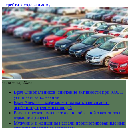
Перейти к содержимому
6 августа, 2026
Врач Синопальников: снижение активности при ХОБЛ
усиливает заболевание
Врач Алексеев: кофе может вызвать зависимость,
особенно у тревожных людей
Романтическое путешествие новобрачной закончилось
взрывной диареей
Мужчины и женщины назвали проигнорированные ими