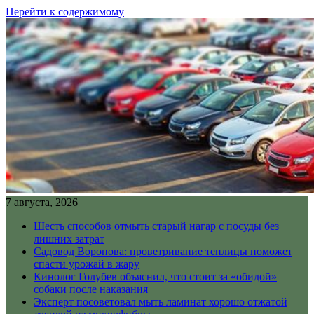
Перейти к содержимому
7 августа, 2026
Шесть способов отмыть старый нагар с посуды без
лишних затрат
Садовод Воронова: проветривание теплицы поможет
спасти урожай в жару
Кинолог Голубев объяснил, что стоит за «обидой»
собаки после наказания
Эксперт посоветовал мыть ламинат хорошо отжатой