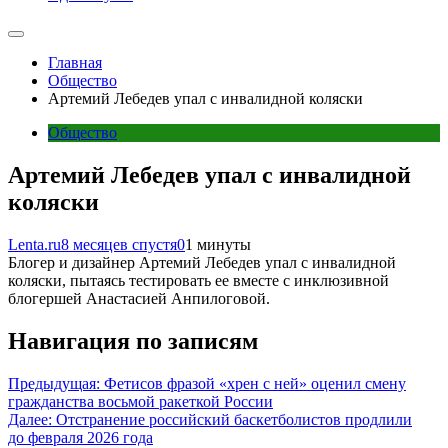
Главная
Общество
Артемий Лебедев упал с инвалидной коляски
Общество
Артемий Лебедев упал с инвалидной
коляски
Lenta.ru
8 месяцев спустя
0
1 минуты
Блогер и дизайнер Артемий Лебедев упал с инвалидной
коляски, пытаясь тестировать ее вместе с инклюзивной
блогершей Анастасией Анпилоговой.
Навигация по записям
Предыдущая:
Фетисов фразой «хрен с ней» оценил смену
гражданства восьмой ракеткой России
Далее:
Отстранение российский баскетболистов продлили
до февраля 2026 года