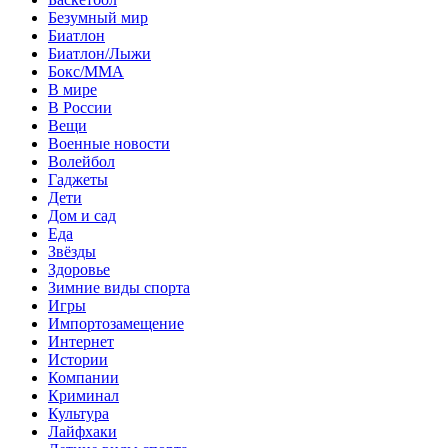
Безумный мир
Биатлон
Биатлон/Лыжи
Бокс/MMA
В мире
В России
Вещи
Военные новости
Волейбол
Гаджеты
Дети
Дом и сад
Еда
Звёзды
Здоровье
Зимние виды спорта
Игры
Импортозамещение
Интернет
Истории
Компании
Криминал
Культура
Лайфхаки