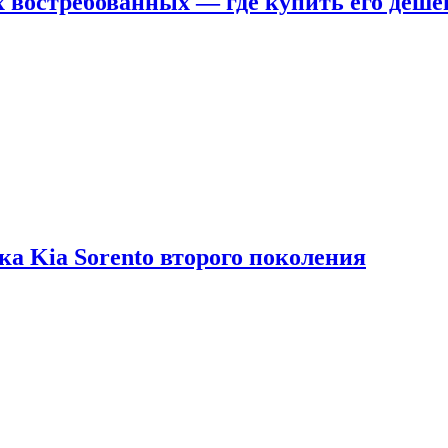
х востребованных — где купить его деше
ка Kia Sorento второго поколения