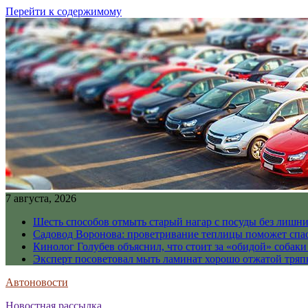
Перейти к содержимому
7 августа, 2026
Шесть способов отмыть старый нагар с посуды без лишни
Садовод Воронова: проветривание теплицы поможет спа
Кинолог Голубев объяснил, что стоит за «обидой» собаки
Эксперт посоветовал мыть ламинат хорошо отжатой тря
Автоновости
Новостная рассылка