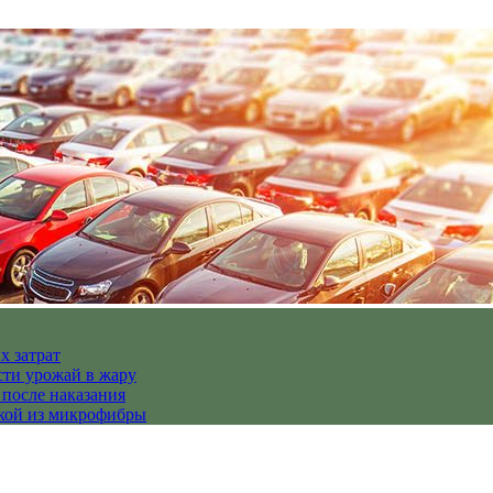
х затрат
сти урожай в жару
 после наказания
пкой из микрофибры