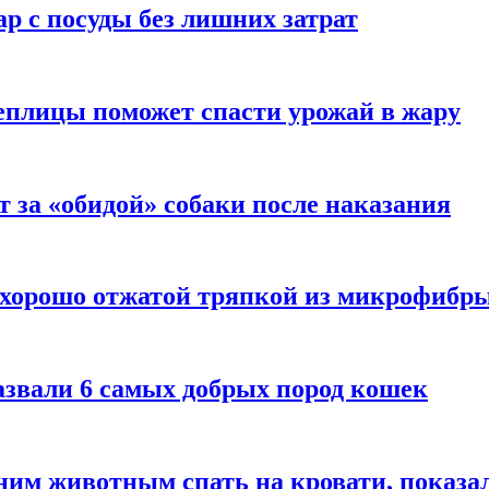
р с посуды без лишних затрат
еплицы поможет спасти урожай в жару
т за «обидой» собаки после наказания
 хорошо отжатой тряпкой из микрофибр
азвали 6 самых добрых пород кошек
им животным спать на кровати, показал