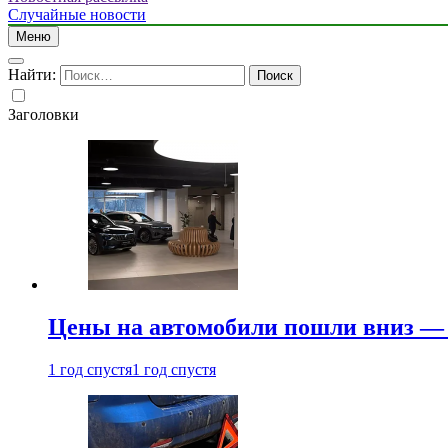
Случайные новости
Меню
Найти:
Заголовки
Цены на автомобили пошли вниз — 
1 год спустя
1 год спустя