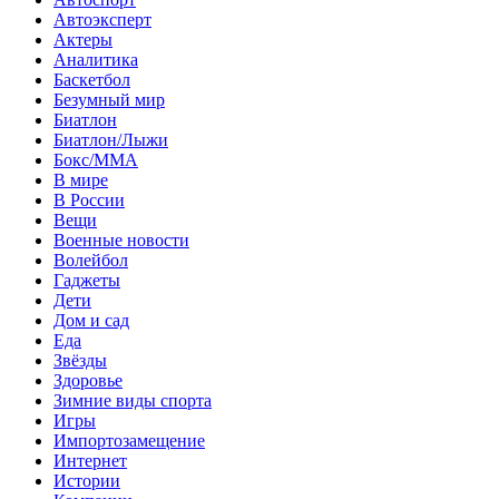
Автоэксперт
Актеры
Аналитика
Баскетбол
Безумный мир
Биатлон
Биатлон/Лыжи
Бокс/MMA
В мире
В России
Вещи
Военные новости
Волейбол
Гаджеты
Дети
Дом и сад
Еда
Звёзды
Здоровье
Зимние виды спорта
Игры
Импортозамещение
Интернет
Истории