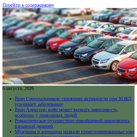
Перейти к содержимому
6 августа, 2026
Врач Синопальников: снижение активности при ХОБЛ
усиливает заболевание
Врач Алексеев: кофе может вызвать зависимость,
особенно у тревожных людей
Романтическое путешествие новобрачной закончилось
взрывной диареей
Мужчины и женщины назвали проигнорированные ими