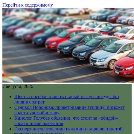
Перейти к содержимому
7 августа, 2026
Шесть способов отмыть старый нагар с посуды без
лишних затрат
Садовод Воронова: проветривание теплицы поможет
спасти урожай в жару
Кинолог Голубев объяснил, что стоит за «обидой»
собаки после наказания
Эксперт посоветовал мыть ламинат хорошо отжатой