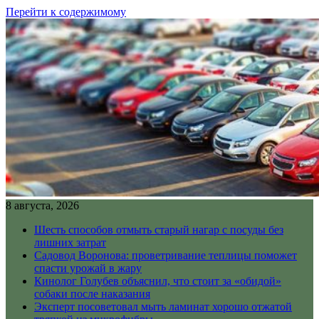
Перейти к содержимому
8 августа, 2026
Шесть способов отмыть старый нагар с посуды без
лишних затрат
Садовод Воронова: проветривание теплицы поможет
спасти урожай в жару
Кинолог Голубев объяснил, что стоит за «обидой»
собаки после наказания
Эксперт посоветовал мыть ламинат хорошо отжатой