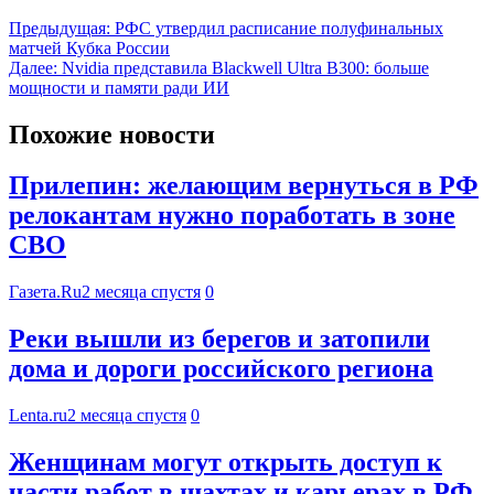
Предыдущая:
РФС утвердил расписание полуфинальных
матчей Кубка России
Далее:
Nvidia представила Blackwell Ultra B300: больше
мощности и памяти ради ИИ
Похожие новости
Прилепин: желающим вернуться в РФ
релокантам нужно поработать в зоне
СВО
Газета.Ru
2 месяца спустя
0
Реки вышли из берегов и затопили
дома и дороги российского региона
Lenta.ru
2 месяца спустя
0
Женщинам могут открыть доступ к
части работ в шахтах и карьерах в РФ