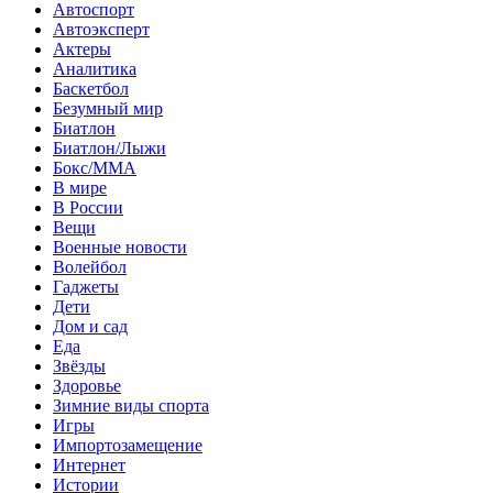
Автоспорт
Автоэксперт
Актеры
Аналитика
Баскетбол
Безумный мир
Биатлон
Биатлон/Лыжи
Бокс/MMA
В мире
В России
Вещи
Военные новости
Волейбол
Гаджеты
Дети
Дом и сад
Еда
Звёзды
Здоровье
Зимние виды спорта
Игры
Импортозамещение
Интернет
Истории