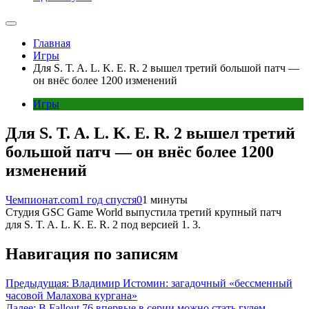
Главная
Игры
Для S. T. A. L. K. E. R. 2 вышел третий большой патч —
он внёс более 1200 изменений
Игры
Для S. T. A. L. K. E. R. 2 вышел третий
большой патч — он внёс более 1200
изменений
Чемпионат.com
1 год спустя
0
1 минуты
Студия GSC Game World выпустила третий крупный патч
для S. T. A. L. K. E. R. 2 под версией 1. 3.
Навигация по записям
Предыдущая:
Владимир Истомин: загадочный «бессменный
часовой Малахова кургана»
Далее:
В Fallout 76 впервые в серии можно стать гулем