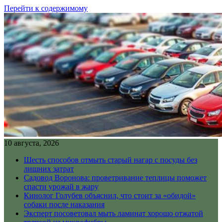
Перейти к содержимому
10 августа, 2026
Шесть способов отмыть старый нагар с посуды без
лишних затрат
Садовод Воронова: проветривание теплицы поможет
спасти урожай в жару
Кинолог Голубев объяснил, что стоит за «обидой»
собаки после наказания
Эксперт посоветовал мыть ламинат хорошо отжатой