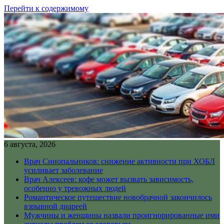
Перейти к содержимому
6 августа, 2026
Врач Синопальников: снижение активности при ХОБЛ
усиливает заболевание
Врач Алексеев: кофе может вызвать зависимость,
особенно у тревожных людей
Романтическое путешествие новобрачной закончилось
взрывной диареей
Мужчины и женщины назвали проигнорированные ими