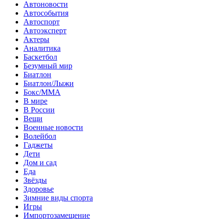
Автоновости
Автособытия
Автоспорт
Автоэксперт
Актеры
Аналитика
Баскетбол
Безумный мир
Биатлон
Биатлон/Лыжи
Бокс/MMA
В мире
В России
Вещи
Военные новости
Волейбол
Гаджеты
Дети
Дом и сад
Еда
Звёзды
Здоровье
Зимние виды спорта
Игры
Импортозамещение