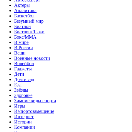
Актеры
Аналитика
Баскетбол
Безумный мир
Биатлон
Биатлон/Лыжи
Бокс/MMA
В мире
В России
Вещи
Военные новости
Волейбол
Гаджеты
Дети
Дом и сад
Еда
Звёзды
Здоровье
Зимние виды спорта
Игры
Импортозамещение
Интернет
Истории
Компании