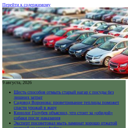
Перейти к содержимому
9 августа, 2026
Шесть способов отмыть старый нагар с посуды без
лишних затрат
Садовод Воронова: проветривание теплицы поможет
спасти урожай в жару
Кинолог Голубев объяснил, что стоит за «обидой»
собаки после наказания
Эксперт посоветовал мыть ламинат хорошо отжатой