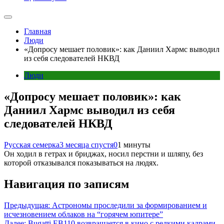
Главная
Люди
«Допросу мешает половик»: как Даниил Хармс выводил
из себя следователей НКВД
Люди
«Допросу мешает половик»: как
Даниил Хармс выводил из себя
следователей НКВД
Русская семерка
3 месяца спустя
0
1 минуты
Он ходил в гетрах и бриджах, носил перстни и шляпу, без
которой отказывался показываться на людях.
Навигация по записям
Предыдущая:
Астрономы проследили за формированием и
исчезновением облаков на “горячем юпитере”
Далее:
Bugatti EB110 возвращается в кино с редкими кадрами