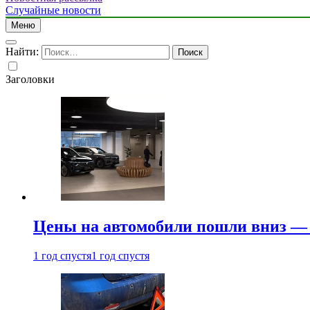
Случайные новости
Меню
Найти:
Заголовки
Цены на автомобили пошли вниз — 
1 год спустя
1 год спустя