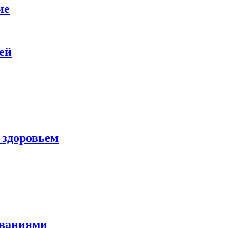
ие
ей
 здоровьем
еваниями