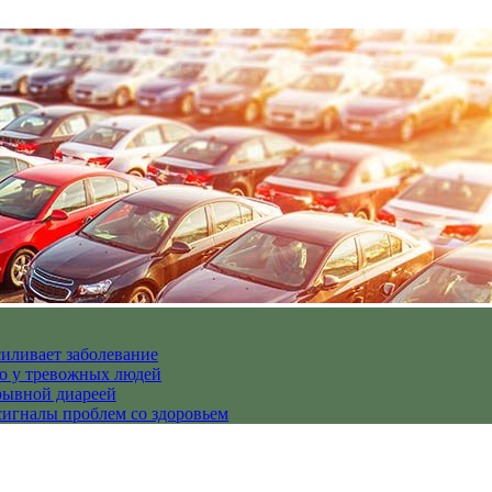
иливает заболевание
но у тревожных людей
рывной диареей
гналы проблем со здоровьем