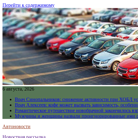
Перейти к содержимому
6 августа, 2026
Врач Синопальников: снижение активности при ХОБЛ ус
Врач Алексеев: кофе может вызвать зависимость, особен
Романтическое путешествие новобрачной закончилось вз
Мужчины и женщины назвали проигнорированные ими си
Автоновости
Новостная рассылка