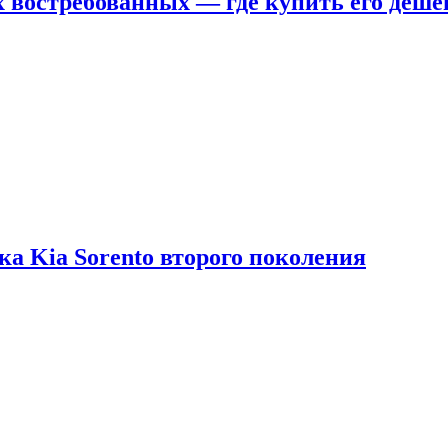
х востребованных — где купить его деше
ка Kia Sorento второго поколения