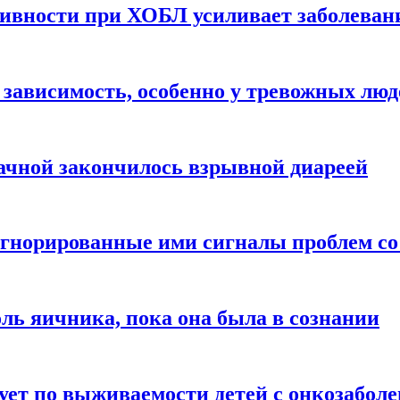
ивности при ХОБЛ усиливает заболеван
 зависимость, особенно у тревожных люд
ачной закончилось взрывной диареей
норированные ими сигналы проблем со
оль яичника, пока она была в сознании
рует по выживаемости детей с онкозабол