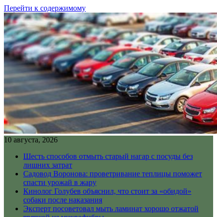
Перейти к содержимому
10 августа, 2026
Шесть способов отмыть старый нагар с посуды без
лишних затрат
Садовод Воронова: проветривание теплицы поможет
спасти урожай в жару
Кинолог Голубев объяснил, что стоит за «обидой»
собаки после наказания
Эксперт посоветовал мыть ламинат хорошо отжатой