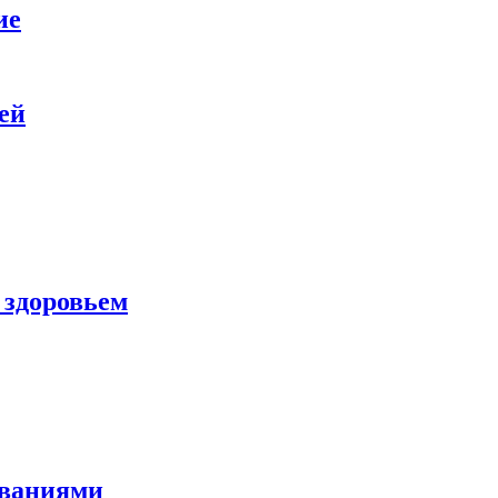
ие
ей
 здоровьем
еваниями