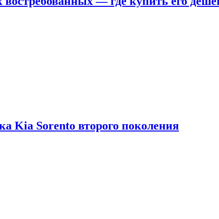
х востребованных — где купить его деше
ка Kia Sorento второго поколения