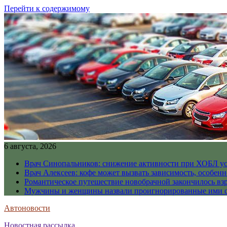
Перейти к содержимому
6 августа, 2026
Врач Синопальников: снижение активности при ХОБЛ ус
Врач Алексеев: кофе может вызвать зависимость, особен
Романтическое путешествие новобрачной закончилось вз
Мужчины и женщины назвали проигнорированные ими си
Автоновости
Новостная рассылка