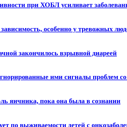
ивности при ХОБЛ усиливает заболеван
 зависимость, особенно у тревожных люд
ачной закончилось взрывной диареей
норированные ими сигналы проблем со
оль яичника, пока она была в сознании
рует по выживаемости детей с онкозабол