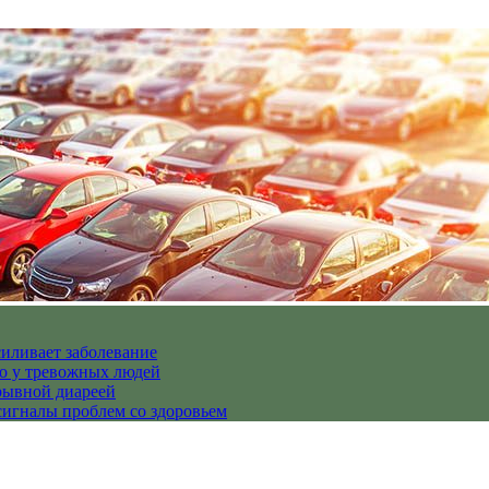
иливает заболевание
но у тревожных людей
рывной диареей
гналы проблем со здоровьем