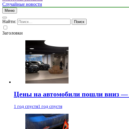
Случайные новости
Меню
Найти:
Заголовки
Цены на автомобили пошли вниз — 
1 год спустя
1 год спустя