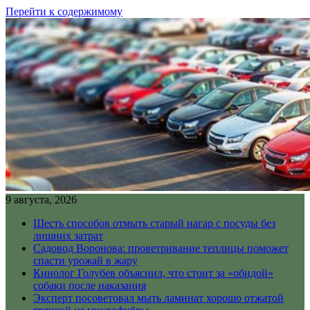
Перейти к содержимому
9 августа, 2026
Шесть способов отмыть старый нагар с посуды без
лишних затрат
Садовод Воронова: проветривание теплицы поможет
спасти урожай в жару
Кинолог Голубев объяснил, что стоит за «обидой»
собаки после наказания
Эксперт посоветовал мыть ламинат хорошо отжатой