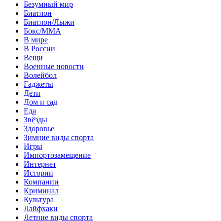
Безумный мир
Биатлон
Биатлон/Лыжи
Бокс/MMA
В мире
В России
Вещи
Военные новости
Волейбол
Гаджеты
Дети
Дом и сад
Еда
Звёзды
Здоровье
Зимние виды спорта
Игры
Импортозамещение
Интернет
Истории
Компании
Криминал
Культура
Лайфхаки
Летние виды спорта