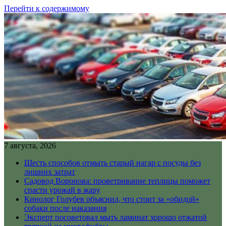
Перейти к содержимому
7 августа, 2026
Шесть способов отмыть старый нагар с посуды без
лишних затрат
Садовод Воронова: проветривание теплицы поможет
спасти урожай в жару
Кинолог Голубев объяснил, что стоит за «обидой»
собаки после наказания
Эксперт посоветовал мыть ламинат хорошо отжатой