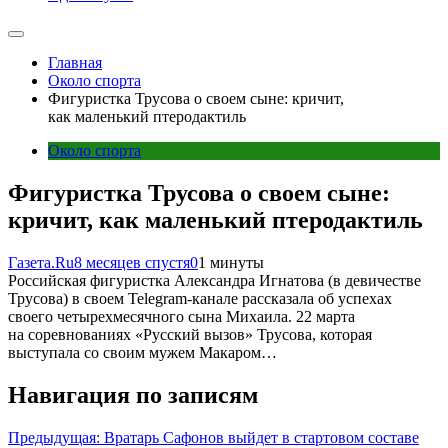
Главная
Около спорта
Фигуристка Трусова о своем сыне: кричит,
как маленький птеродактиль
Около спорта
Фигуристка Трусова о своем сыне:
кричит, как маленький птеродактиль
Газета.Ru
8 месяцев спустя
0
1 минуты
Российская фигуристка Александра Игнатова (в девичестве
Трусова) в своем Telegram-канале рассказала об успехах
своего четырехмесячного сына Михаила. 22 марта
на соревнованиях «Русский вызов» Трусова, которая
выступала со своим мужем Макаром…
Навигация по записям
Предыдущая:
Вратарь Сафонов выйдет в стартовом составе