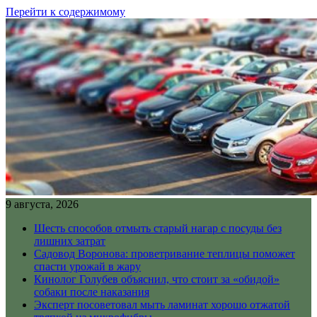
Перейти к содержимому
9 августа, 2026
Шесть способов отмыть старый нагар с посуды без
лишних затрат
Садовод Воронова: проветривание теплицы поможет
спасти урожай в жару
Кинолог Голубев объяснил, что стоит за «обидой»
собаки после наказания
Эксперт посоветовал мыть ламинат хорошо отжатой