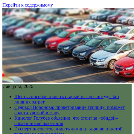
Перейти к содержимому
7 августа, 2026
Шесть способов отмыть старый нагар с посуды без
лишних затрат
Садовод Воронова: проветривание теплицы поможет
спасти урожай в жару
Кинолог Голубев объяснил, что стоит за «обидой»
собаки после наказания
Эксперт посоветовал мыть ламинат хорошо отжатой