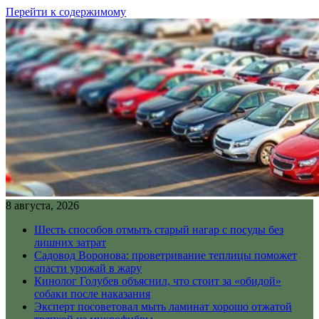
Перейти к содержимому
8 августа, 2026
Шесть способов отмыть старый нагар с посуды без
лишних затрат
Садовод Воронова: проветривание теплицы поможет
спасти урожай в жару
Кинолог Голубев объяснил, что стоит за «обидой»
собаки после наказания
Эксперт посоветовал мыть ламинат хорошо отжатой