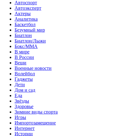
Автоспорт
Автоэксперт
Актеры
Аналитика
Баскетбол
Безумный мир
Биатлон
Биатлон/Лыжи
Бокс/MMA
В мире
В России
Вещи
Военные новости
Волейбол
Гаджеты
Дети
Дом и сад
Еда
Звёзды
Здоровье
Зимние виды спорта
Игры
Импортозамещение
Интернет
Истории