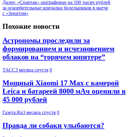
Далее:
«Спартак» оштрафован на 100 тысяч рублей
за оскорбительные кричалки болельщиков в матче
с «Зенитом»
Похожие новости
Астрономы проследили за
формированием и исчезновением
облаков на “горячем юпитере”
ТАСС
3 месяца спустя
0
Мощный Xiaomi 17 Max с камерой
Leica и батареей 8000 мАч оценили в
45 000 рублей
Газета.Ru
3 месяца спустя
0
Правда ли собаки улыбаются?