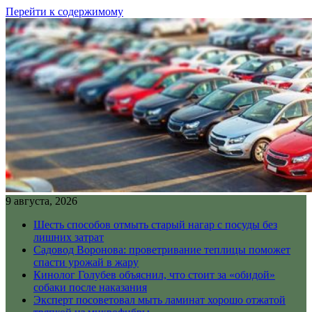
Перейти к содержимому
9 августа, 2026
Шесть способов отмыть старый нагар с посуды без
лишних затрат
Садовод Воронова: проветривание теплицы поможет
спасти урожай в жару
Кинолог Голубев объяснил, что стоит за «обидой»
собаки после наказания
Эксперт посоветовал мыть ламинат хорошо отжатой