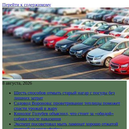
Перейти к содержимому
8 августа, 2026
Шесть способов отмыть старый нагар с посуды без
лишних затрат
Садовод Воронова: проветривание теплицы поможет
спасти урожай в жару
Кинолог Голубев объяснил, что стоит за «обидой»
собаки после наказания
Эксперт посоветовал мыть ламинат хорошо отжатой