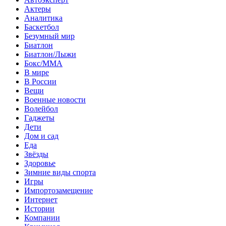
Актеры
Аналитика
Баскетбол
Безумный мир
Биатлон
Биатлон/Лыжи
Бокс/MMA
В мире
В России
Вещи
Военные новости
Волейбол
Гаджеты
Дети
Дом и сад
Еда
Звёзды
Здоровье
Зимние виды спорта
Игры
Импортозамещение
Интернет
Истории
Компании