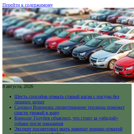
Перейти к содержимому
8 августа, 2026
Шесть способов отмыть старый нагар с посуды без
лишних затрат
Садовод Воронова: проветривание теплицы поможет
спасти урожай в жару
Кинолог Голубев объяснил, что стоит за «обидой»
собаки после наказания
Эксперт посоветовал мыть ламинат хорошо отжатой