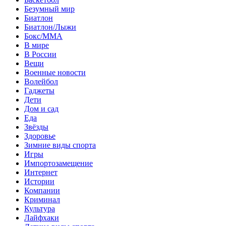
Безумный мир
Биатлон
Биатлон/Лыжи
Бокс/MMA
В мире
В России
Вещи
Военные новости
Волейбол
Гаджеты
Дети
Дом и сад
Еда
Звёзды
Здоровье
Зимние виды спорта
Игры
Импортозамещение
Интернет
Истории
Компании
Криминал
Культура
Лайфхаки