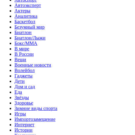
Автоэксперт
Актеры
Аналитика
Баскетбол
Безумный мир
Биатлон
Биатлон/Лыжи
Бокс/MMA
В мире
В России
Вещи
Военные новости
Волейбол
Гаджеты
Дети
Дом и сад
Еда
Звёзды
Здоровье
Зимние виды спорта
Игры
Импортозамещение
Интернет
Истории