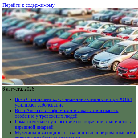
Перейти к содержимому
6 августа, 2026
Врач Синопальников: снижение активности при ХОБЛ
усиливает заболевание
Врач Алексеев: кофе может вызвать зависимость,
особенно у тревожных людей
Романтическое путешествие новобрачной закончилось
взрывной диареей
Мужчины и женщины назвали проигнорированные ими