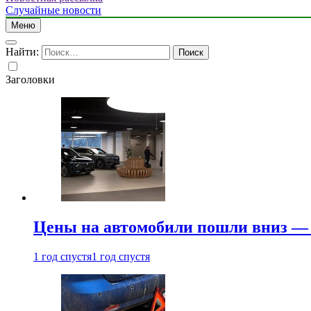
Случайные новости
Меню
Найти:
Заголовки
Цены на автомобили пошли вниз — 
1 год спустя
1 год спустя