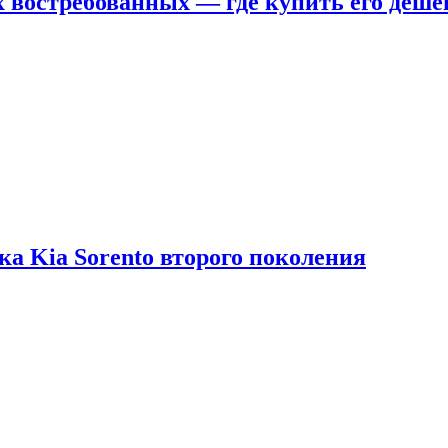
х востребованных — где купить его деше
ка Kia Sorento второго поколения