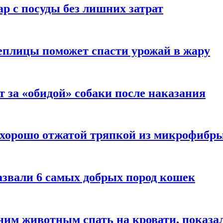
р с посуды без лишних затрат
еплицы поможет спасти урожай в жару
т за «обидой» собаки после наказания
 хорошо отжатой тряпкой из микрофибр
азвали 6 самых добрых пород кошек
им животным спать на кровати, показал