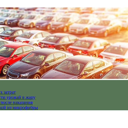
х затрат
сти урожай в жару
 после наказания
пкой из микрофибры