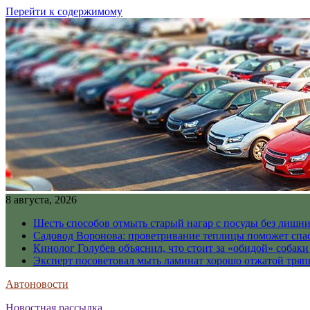
Перейти к содержимому
8 августа, 2026
Шесть способов отмыть старый нагар с посуды без лишни
Садовод Воронова: проветривание теплицы поможет спа
Кинолог Голубев объяснил, что стоит за «обидой» собаки
Эксперт посоветовал мыть ламинат хорошо отжатой тря
Автоновости
Новостная рассылка