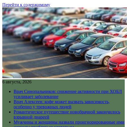
Перейти к содержимому
6 августа, 2026
Врач Синопальников: снижение активности при ХОБЛ
усиливает заболевание
Врач Алексеев: кофе может вызвать зависимость,
особенно у тревожных людей
Романтическое путешествие новобрачной закончилось
взрывной диареей
Мужчины и женщины назвали проигнорированные ими