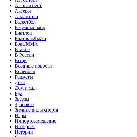
Автоэксперт
Актеры
Аналитика
Баскетбол
Безумный мир
Биатлон
Биатлон/Лыжи
Бокс/MMA
В мире
В России
Вещи
Военные новости
Волейбол
Гаджеты
Дети
Дом и сад
Еда
Звёзды
Здоровье
Зимние виды спорта
Игры
Импортозамещение
Интернет
Истории