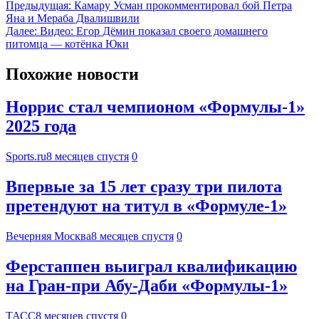
Предыдущая:
Камару Усман прокомментировал бой Петра
Яна и Мераба Двалишвили
Далее:
Видео: Егор Дёмин показал своего домашнего
питомца — котёнка Юки
Похожие новости
Норрис стал чемпионом «Формулы-1»
2025 года
Sports.ru
8 месяцев спустя
0
Впервые за 15 лет сразу три пилота
претендуют на титул в «Формуле-1»
Вечерняя Москва
8 месяцев спустя
0
Ферстаппен выиграл квалификацию
на Гран-при Абу-Даби «Формулы-1»
ТАСС
8 месяцев спустя
0