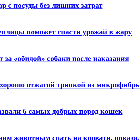
р с посуды без лишних затрат
еплицы поможет спасти урожай в жару
т за «обидой» собаки после наказания
 хорошо отжатой тряпкой из микрофибр
азвали 6 самых добрых пород кошек
им животным спать на кровати, показал