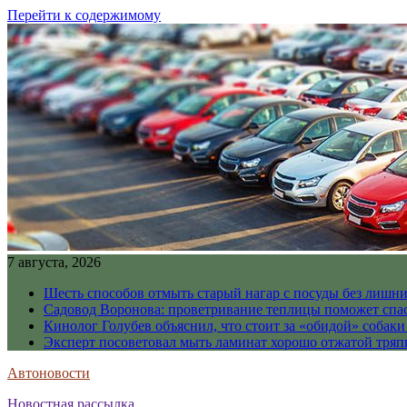
Перейти к содержимому
7 августа, 2026
Шесть способов отмыть старый нагар с посуды без лишни
Садовод Воронова: проветривание теплицы поможет спа
Кинолог Голубев объяснил, что стоит за «обидой» собаки
Эксперт посоветовал мыть ламинат хорошо отжатой тря
Автоновости
Новостная рассылка