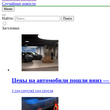
Случайные новости
Меню
Найти:
Заголовки
Цены на автомобили пошли вниз — 
1 год спустя
1 год спустя