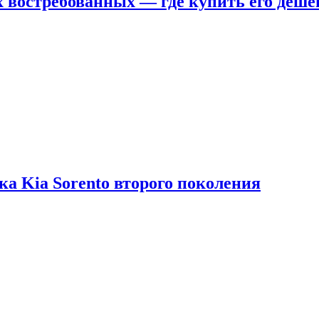
х востребованных — где купить его деше
ка Kia Sorento второго поколения