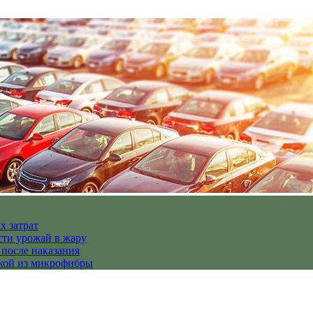
х затрат
сти урожай в жару
 после наказания
пкой из микрофибры