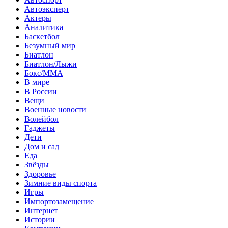
Автоэксперт
Актеры
Аналитика
Баскетбол
Безумный мир
Биатлон
Биатлон/Лыжи
Бокс/MMA
В мире
В России
Вещи
Военные новости
Волейбол
Гаджеты
Дети
Дом и сад
Еда
Звёзды
Здоровье
Зимние виды спорта
Игры
Импортозамещение
Интернет
Истории