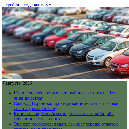
Перейти к содержимому
7 августа, 2026
Шесть способов отмыть старый нагар с посуды без
лишних затрат
Садовод Воронова: проветривание теплицы поможет
спасти урожай в жару
Кинолог Голубев объяснил, что стоит за «обидой»
собаки после наказания
Эксперт посоветовал мыть ламинат хорошо отжатой