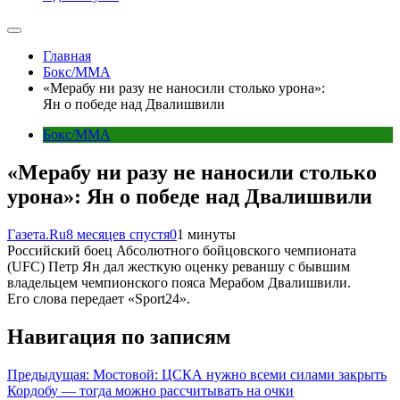
Главная
Бокс/MMA
«Мерабу ни разу не наносили столько урона»:
Ян о победе над Двалишвили
Бокс/MMA
«Мерабу ни разу не наносили столько
урона»: Ян о победе над Двалишвили
Газета.Ru
8 месяцев спустя
0
1 минуты
Российский боец Абсолютного бойцовского чемпионата
(UFC) Петр Ян дал жесткую оценку реваншу с бывшим
владельцем чемпионского пояса Мерабом Двалишвили.
Его слова передает «Sport24».
Навигация по записям
Предыдущая:
Мостовой: ЦСКА нужно всеми силами закрыть
Кордобу — тогда можно рассчитывать на очки