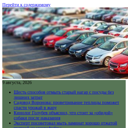
Перейти к содержимому
9 августа, 2026
Шесть способов отмыть старый нагар с посуды без
лишних затрат
Садовод Воронова: проветривание теплицы поможет
спасти урожай в жару
Кинолог Голубев объяснил, что стоит за «обидой»
собаки после наказания
Эксперт посоветовал мыть ламинат хорошо отжатой