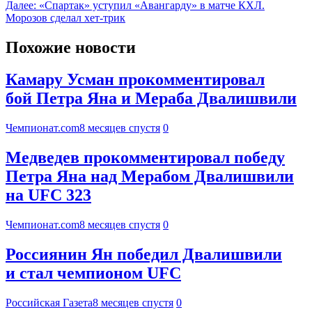
Далее:
«Спартак» уступил «Авангарду» в матче КХЛ.
Морозов сделал хет-трик
Похожие новости
Камару Усман прокомментировал
бой Петра Яна и Мераба Двалишвили
Чемпионат.com
8 месяцев спустя
0
Медведев прокомментировал победу
Петра Яна над Мерабом Двалишвили
на UFC 323
Чемпионат.com
8 месяцев спустя
0
Россиянин Ян победил Двалишвили
и стал чемпионом UFC
Российская Газета
8 месяцев спустя
0