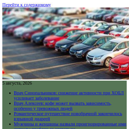
Перейти к содержимому
5 августа, 2026
Врач Синопальников: снижение активности при ХОБЛ
усиливает заболевание
Врач Алексеев: кофе может вызвать зависимость,
особенно у тревожных людей
Романтическое путешествие новобрачной закончилось
взрывной диареей
Мужчины и женщины назвали проигнорированные ими