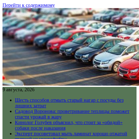
Перейти к содержимому
9 августа, 2026
Шесть способов отмыть старый нагар с посуды без
лишних затрат
Садовод Воронова: проветривание теплицы поможет
спасти урожай в жару
Кинолог Голубев объяснил, что стоит за «обидой»
собаки после наказания
Эксперт посоветовал мыть ламинат хорошо отжатой