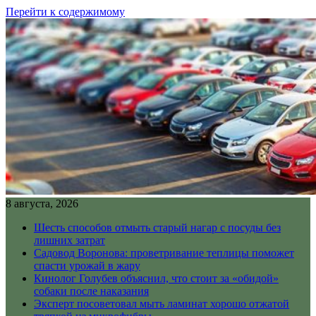
Перейти к содержимому
8 августа, 2026
Шесть способов отмыть старый нагар с посуды без
лишних затрат
Садовод Воронова: проветривание теплицы поможет
спасти урожай в жару
Кинолог Голубев объяснил, что стоит за «обидой»
собаки после наказания
Эксперт посоветовал мыть ламинат хорошо отжатой