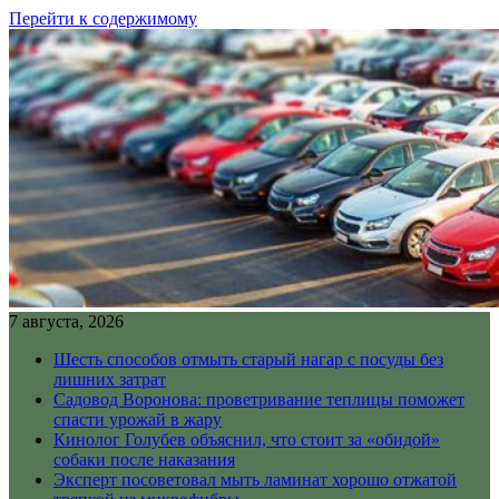
Перейти к содержимому
7 августа, 2026
Шесть способов отмыть старый нагар с посуды без
лишних затрат
Садовод Воронова: проветривание теплицы поможет
спасти урожай в жару
Кинолог Голубев объяснил, что стоит за «обидой»
собаки после наказания
Эксперт посоветовал мыть ламинат хорошо отжатой