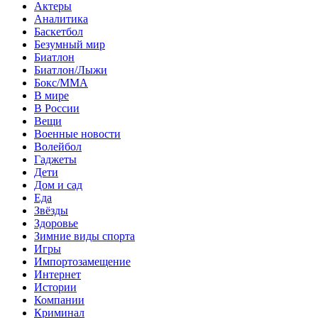
Актеры
Аналитика
Баскетбол
Безумный мир
Биатлон
Биатлон/Лыжи
Бокс/MMA
В мире
В России
Вещи
Военные новости
Волейбол
Гаджеты
Дети
Дом и сад
Еда
Звёзды
Здоровье
Зимние виды спорта
Игры
Импортозамещение
Интернет
Истории
Компании
Криминал