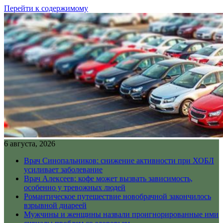
Перейти к содержимому
6 августа, 2026
Врач Синопальников: снижение активности при ХОБЛ
усиливает заболевание
Врач Алексеев: кофе может вызвать зависимость,
особенно у тревожных людей
Романтическое путешествие новобрачной закончилось
взрывной диареей
Мужчины и женщины назвали проигнорированные ими