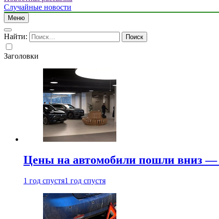
Случайные новости
Меню
Найти:
Заголовки
Цены на автомобили пошли вниз — 
1 год спустя
1 год спустя