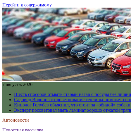
Перейти к содержимому
7 августа, 2026
Шесть способов отмыть старый нагар с посуды без лишни
Садовод Воронова: проветривание теплицы поможет спа
Кинолог Голубев объяснил, что стоит за «обидой» собаки
Эксперт посоветовал мыть ламинат хорошо отжатой тря
Автоновости
Новостная рассылка