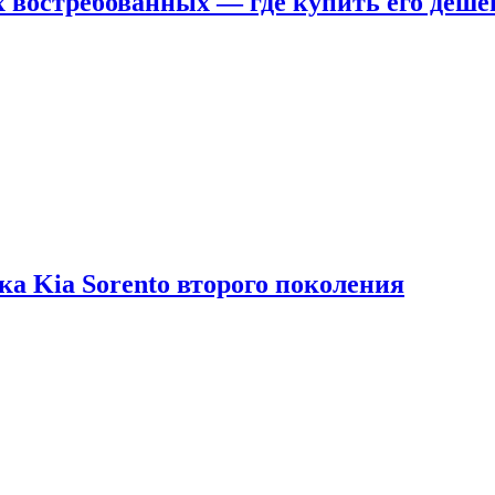
х востребованных — где купить его деше
ка Kia Sorento второго поколения