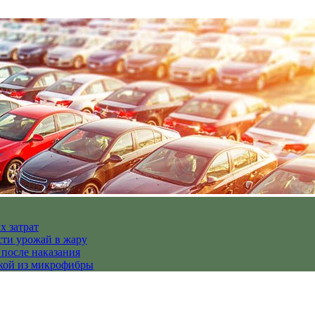
х затрат
сти урожай в жару
 после наказания
пкой из микрофибры