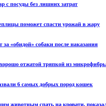
р с посуды без лишних затрат
еплицы поможет спасти урожай в жару
т за «обидой» собаки после наказания
 хорошо отжатой тряпкой из микрофибр
азвали 6 самых добрых пород кошек
им животным спать на кровати, показал