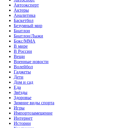
Автоэксперт
Актеры
Аналитика
Баскетбол
Безумный мир
Биатлон
Биатлон/Лыжи
Бокс/MMA
В мире
В России
Вещи
Военные новости
Волейбол
Гаджеты
Дети
Дом и сад
Еда
Звёзды
Здоровье
Зимние виды спорта
Игры
Импортозамещение
Интернет
Истории