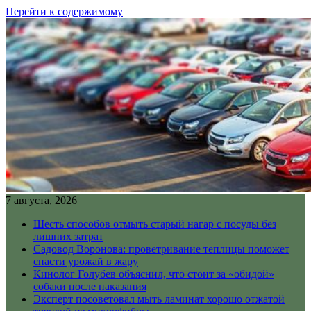
Перейти к содержимому
7 августа, 2026
Шесть способов отмыть старый нагар с посуды без
лишних затрат
Садовод Воронова: проветривание теплицы поможет
спасти урожай в жару
Кинолог Голубев объяснил, что стоит за «обидой»
собаки после наказания
Эксперт посоветовал мыть ламинат хорошо отжатой