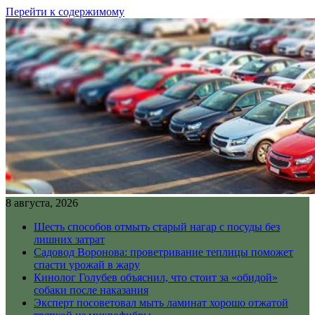
Перейти к содержимому
8 августа, 2026
Шесть способов отмыть старый нагар с посуды без
лишних затрат
Садовод Воронова: проветривание теплицы поможет
спасти урожай в жару
Кинолог Голубев объяснил, что стоит за «обидой»
собаки после наказания
Эксперт посоветовал мыть ламинат хорошо отжатой