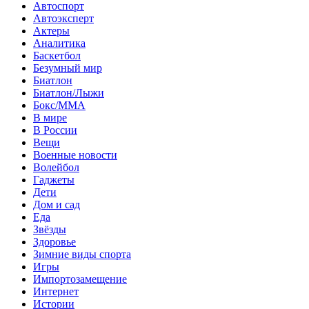
Автоспорт
Автоэксперт
Актеры
Аналитика
Баскетбол
Безумный мир
Биатлон
Биатлон/Лыжи
Бокс/MMA
В мире
В России
Вещи
Военные новости
Волейбол
Гаджеты
Дети
Дом и сад
Еда
Звёзды
Здоровье
Зимние виды спорта
Игры
Импортозамещение
Интернет
Истории