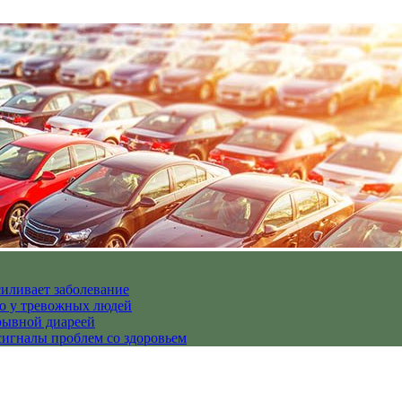
иливает заболевание
но у тревожных людей
рывной диареей
гналы проблем со здоровьем