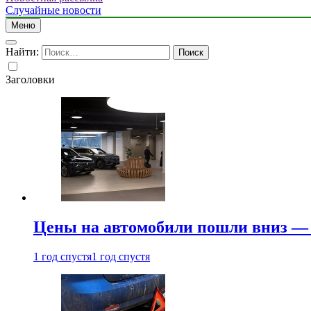
Случайные новости
Меню
Найти:
Заголовки
Цены на автомобили пошли вниз — 
1 год спустя
1 год спустя