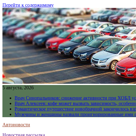
Перейти к содержимому
5 августа, 2026
Врач Синопальников: снижение активности при ХОБЛ ус
Врач Алексеев: кофе может вызвать зависимость, особен
Романтическое путешествие новобрачной закончилось вз
Мужчины и женщины назвали проигнорированные ими си
Автоновости
Новостная рассылка