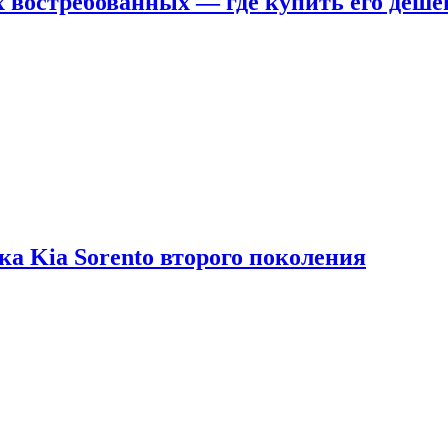
х востребованных — где купить его деше
ка Kia Sorento второго поколения