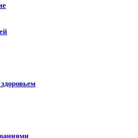
ие
ей
 здоровьем
еваниями