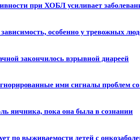
ивности при ХОБЛ усиливает заболеван
 зависимость, особенно у тревожных люд
ачной закончилось взрывной диареей
норированные ими сигналы проблем со
оль яичника, пока она была в сознании
рует по выживаемости детей с онкозабол