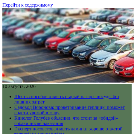
Перейти к содержимому
10 августа, 2026
Шесть способов отмыть старый нагар с посуды без
лишних затрат
Садовод Воронова: проветривание теплицы поможет
спасти урожай в жару
Кинолог Голубев объяснил, что стоит за «обидой»
собаки после наказания
Эксперт посоветовал мыть ламинат хорошо отжатой