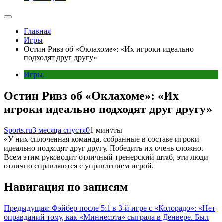
Главная
Игры
Остин Ривз об «Оклахоме»: «Их игроки идеально
подходят друг другу»
Игры
Остин Ривз об «Оклахоме»: «Их
игроки идеально подходят друг другу»
Sports.ru
3 месяца спустя
0
1 минуты
«У них сплоченная команда, собранные в составе игроки
идеально подходят друг другу. Победить их очень сложно.
Всем этим руководит отличный тренерский штаб, эти люди
отлично справляются с управлением игрой.
Навигация по записям
Предыдущая:
Фэйбер после 5:1 в 3-й игре с «Колорадо»: «Нет
оправданий тому, как «Миннесота» сыграла в Денвере. Был