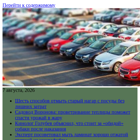
Перейти к содержимому
7 августа, 2026
Шесть способов отмыть старый нагар с посуды без
лишних затрат
Садовод Воронова: проветривание теплицы поможет
спасти урожай в жару
Кинолог Голубев объяснил, что стоит за «обидой»
собаки после наказания
Эксперт посоветовал мыть ламинат хорошо отжатой