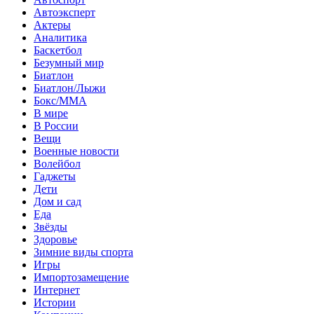
Автоэксперт
Актеры
Аналитика
Баскетбол
Безумный мир
Биатлон
Биатлон/Лыжи
Бокс/MMA
В мире
В России
Вещи
Военные новости
Волейбол
Гаджеты
Дети
Дом и сад
Еда
Звёзды
Здоровье
Зимние виды спорта
Игры
Импортозамещение
Интернет
Истории