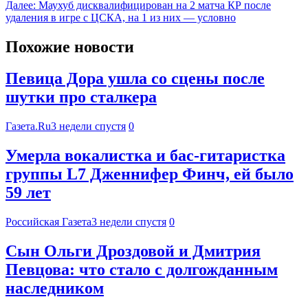
Далее:
Маухуб дисквалифицирован на 2 матча КР после
удаления в игре с ЦСКА, на 1 из них — условно
Похожие новости
Певица Дора ушла со сцены после
шутки про сталкера
Газета.Ru
3 недели спустя
0
Умерла вокалистка и бас-гитаристка
группы L7 Дженнифер Финч, ей было
59 лет
Российская Газета
3 недели спустя
0
Сын Ольги Дроздовой и Дмитрия
Певцова: что стало с долгожданным
наследником