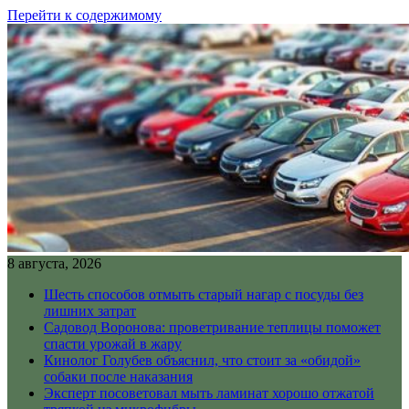
Перейти к содержимому
8 августа, 2026
Шесть способов отмыть старый нагар с посуды без
лишних затрат
Садовод Воронова: проветривание теплицы поможет
спасти урожай в жару
Кинолог Голубев объяснил, что стоит за «обидой»
собаки после наказания
Эксперт посоветовал мыть ламинат хорошо отжатой