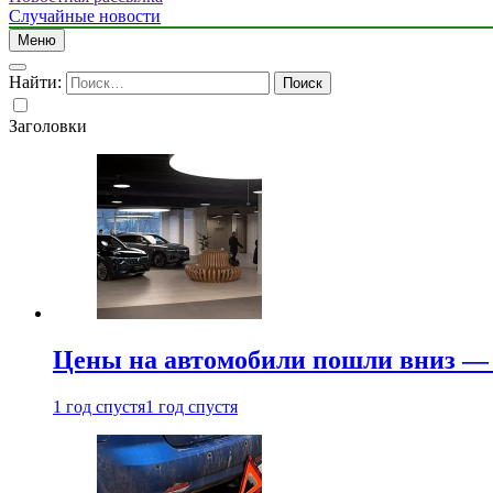
Случайные новости
Меню
Найти:
Заголовки
Цены на автомобили пошли вниз — 
1 год спустя
1 год спустя