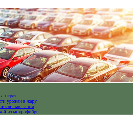
х затрат
сти урожай в жару
 после наказания
пкой из микрофибры