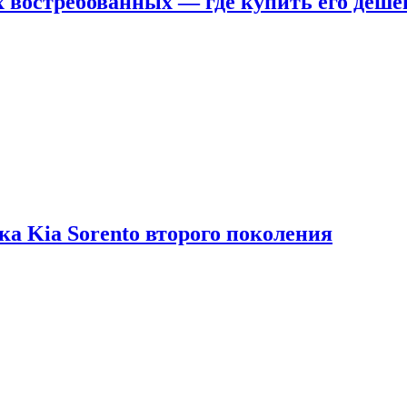
х востребованных — где купить его деше
ка Kia Sorento второго поколения