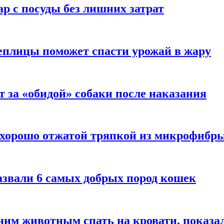
р с посуды без лишних затрат
еплицы поможет спасти урожай в жару
т за «обидой» собаки после наказания
 хорошо отжатой тряпкой из микрофибр
азвали 6 самых добрых пород кошек
им животным спать на кровати, показал