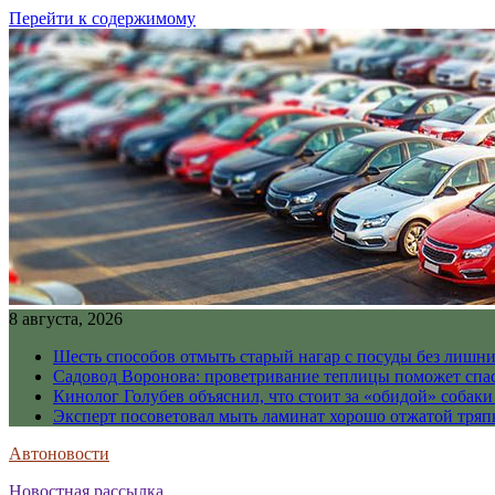
Перейти к содержимому
8 августа, 2026
Шесть способов отмыть старый нагар с посуды без лишни
Садовод Воронова: проветривание теплицы поможет спа
Кинолог Голубев объяснил, что стоит за «обидой» собаки
Эксперт посоветовал мыть ламинат хорошо отжатой тря
Автоновости
Новостная рассылка