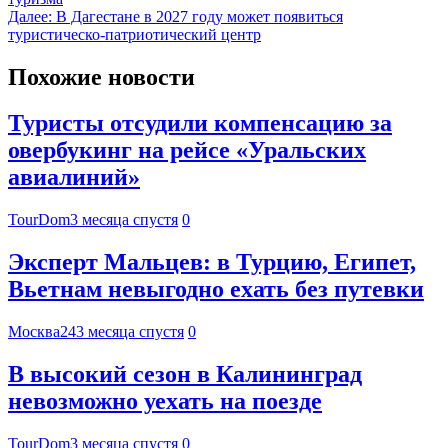
Далее:
В Дагестане в 2027 году может появиться
туристическо-патриотический центр
Похожие новости
Туристы отсудили компенсацию за
овербукинг на рейсе «Уральских
авиалиний»
TourDom
3 месяца спустя
0
Эксперт Мальцев: в Турцию, Египет,
Вьетнам невыгодно ехать без путевки
Москва24
3 месяца спустя
0
В высокий сезон в Калининград
невозможно уехать на поезде
TourDom
3 месяца спустя
0