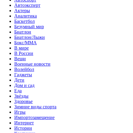
Автоэксперт
Актеры
Аналитика
Баскетбол
Безумный мир
Биатлон
Биатлон/Лыжи
Бокс/MMA
В мире
В России
Вещи
Военные новости
Волейбол
Гаджеты
Дети
Дом и сад
Еда
Звёзды
Здоровье
Зимние виды спорта
Игры
Импортозамещение
Интернет
Истории