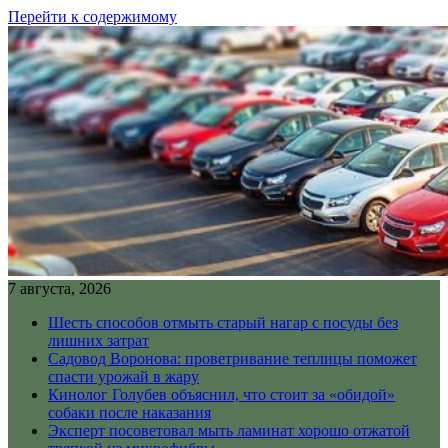
Перейти к содержимому
7 августа, 2026
Шесть способов отмыть старый нагар с посуды без
лишних затрат
Садовод Воронова: проветривание теплицы поможет
спасти урожай в жару
Кинолог Голубев объяснил, что стоит за «обидой»
собаки после наказания
Эксперт посоветовал мыть ламинат хорошо отжатой