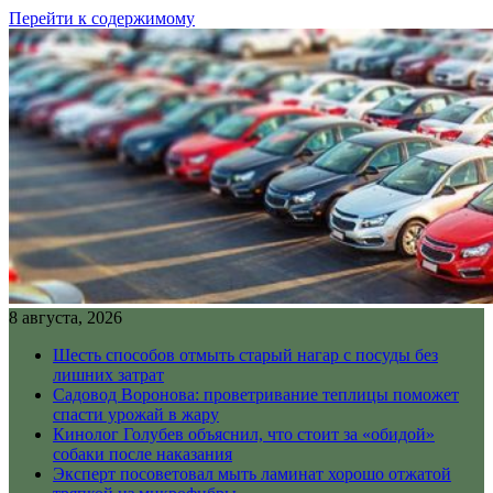
Перейти к содержимому
8 августа, 2026
Шесть способов отмыть старый нагар с посуды без
лишних затрат
Садовод Воронова: проветривание теплицы поможет
спасти урожай в жару
Кинолог Голубев объяснил, что стоит за «обидой»
собаки после наказания
Эксперт посоветовал мыть ламинат хорошо отжатой