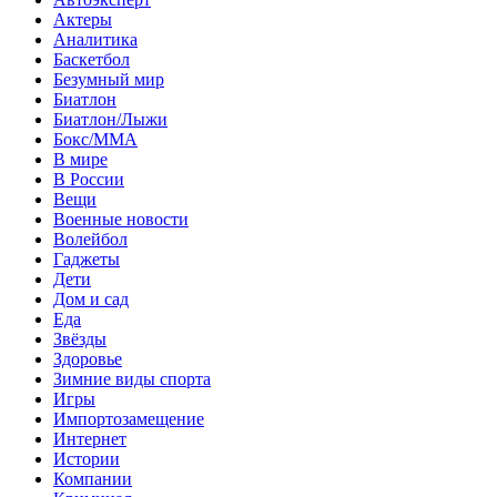
Актеры
Аналитика
Баскетбол
Безумный мир
Биатлон
Биатлон/Лыжи
Бокс/MMA
В мире
В России
Вещи
Военные новости
Волейбол
Гаджеты
Дети
Дом и сад
Еда
Звёзды
Здоровье
Зимние виды спорта
Игры
Импортозамещение
Интернет
Истории
Компании